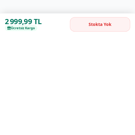
2 999,99 TL
Stokta Yok
Ücretsiz Kargo
Kaliteli ürünleri uygun fiyatlarla buluşturan
güvenilir online alışveriş platformu.