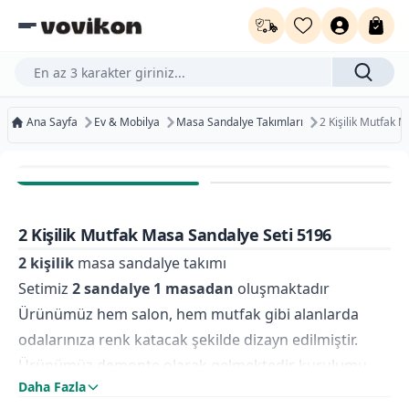
Ürün, kategori veya marka ara...
Ana Sayfa
Ev & Mobilya
Masa Sandalye Takımları
2 Kişilik Mutfak 
Ücretsiz Kargo
Bugün Kargoda
2 Kişilik Mutfak Masa Sandalye Seti 5196
Kurumsal Faturaya Uygun
2 kişilik
masa sandalye takımı
Setimiz
2 sandalye 1 masadan
oluşmaktadır
Ürünümüz hem salon, hem mutfak gibi alanlarda
odalarınıza renk katacak şekilde dizayn edilmiştir.
Ürünümüz demonte olarak gelmektedir kurulumu
Daha Fazla
basittir.