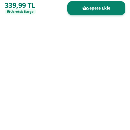
339,99 TL
Sepete Ekle
Ücretsiz Kargo
Kaliteli ürünleri uygun fiyatlarla buluşturan
güvenilir online alışveriş platformu.