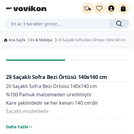
Ürün, kategori veya marka ara...
Ana Sayfa
Ev & Mobilya
2li Saçaklı Sofra Bezi Örtüsü 140x140 cm
Ücretsiz Kargo
Bugün Kargoda
2li Saçaklı Sofra Bezi Örtüsü 140x140 cm
Kurumsal Faturaya Uygun
2li Saçaklı Sofra Bezi Örtüsü 140x140 cm
%100 Pamuk malzemeden üretilmiştir
Kare şeklindedir ve her kenarı 140 cm'dir
Saçaklı modeldedir
Sağlam yapıdadır ve uzun ömürlü bir kullanım sunar
Daha Fazla