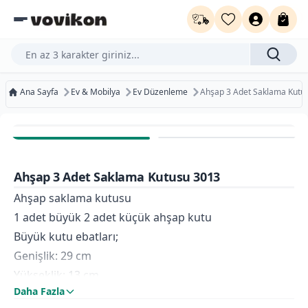
Ürün, kategori veya marka ara...
Ana Sayfa
Ev & Mobilya
Ev Düzenleme
Ahşap 3 Adet Saklama Kutu
%100
Ücretsiz Kargo
Bugün Kargoda
Ahşap 3 Adet Saklama Kutusu 3013
Kurumsal Faturaya Uygun
Ahşap saklama kutusu
1 adet büyük 2 adet küçük ahşap kutu
Büyük kutu ebatları;
Genişlik: 29 cm
Yükseklik: 13 cm
Daha Fazla
Derinlik: 18 cm