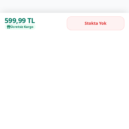
599,99 TL
Stokta Yok
Ücretsiz Kargo
Kaliteli ürünleri uygun fiyatlarla buluşturan
güvenilir online alışveriş platformu.