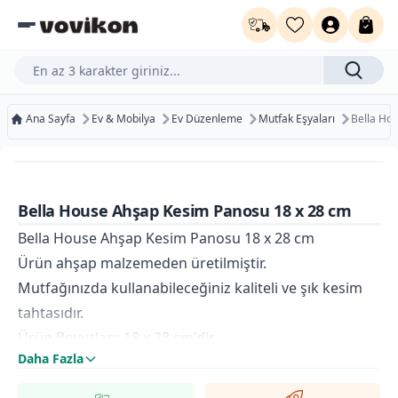
Ürün, kategori veya marka ara...
Ana Sayfa
Ev & Mobilya
Ev Düzenleme
Mutfak Eşyaları
Bella Ho
%100
Ücretsiz Kargo
Bugün Kargoda
Bella House Ahşap Kesim Panosu 18 x 28 cm
Kurumsal Faturaya Uygun
Bella House Ahşap Kesim Panosu 18 x 28 cm
Ürün ahşap malzemeden üretilmiştir.
Mutfağınızda kullanabileceğiniz kaliteli ve şık kesim
tahtasıdır.
Ürün Boyutları: 18 x 28 cm'dir
Daha Fazla