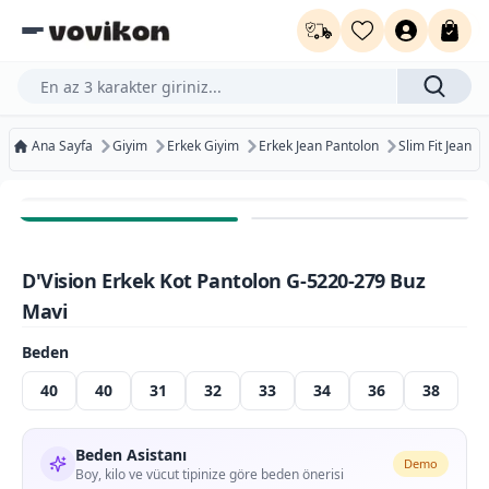
Ürün, kategori veya marka ara...
Ana Sayfa
Giyim
Erkek Giyim
Erkek Jean Pantolon
Slim Fit Jean
Ücretsiz Kargo
Bugün Kargoda
D'Vision Erkek Kot Pantolon G-5220-279 Buz
Ücretsiz İade
Mavi
Beden
40
40
31
32
33
34
36
38
Beden Asistanı
Demo
Boy, kilo ve vücut tipinize göre beden önerisi