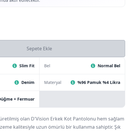
nda aktif edilecektir.
Sepete Ekle
Slim Fit
Bel
Normal Bel
Denim
Materyal
%96 Pamuk %4 Likra
Düğme + Fermuar
 üretilmiş olan D'Vision Erkek Kot Pantolonu hem sağlam
eme kalitesiyle uzun ömürlü bir kullanıma sahiptir. Şık