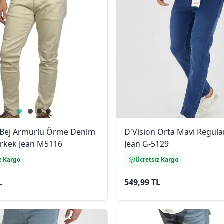
 Bej Armürlü Örme Denim
D'Vision Orta Mavi Regula
 Erkek Jean M5116
Jean G-5129
z Kargo
Ücretsiz Kargo
L
549,99 TL