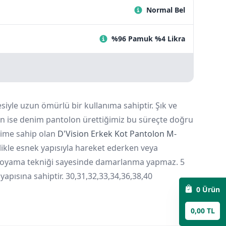
Normal Bel
%96 Pamuk %4 Likra
yle uzun ömürlü bir kullanıma sahiptir. Şık ve
tan ise denim pantolon ürettiğimiz bu süreçte doğru
esime sahip olan
D'Vision Erkek Kot Pantolon M-
likle esnek yapısıyla hareket ederken veya
teli boyama tekniği sayesinde damarlanma yapmaz. 5
yapısına sahiptir. 30,31,32,33,34,36,38,40
0
Ürün
0,00 TL