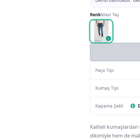
Demo halindedir. Yakı
Renk
Mavi Taş
✓
Paça Tipi
Kumaş Tipi
Kapama Şekli
Kaliteli kumaşlardan
dikimiyle hem de malz