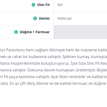
Slim Fit
Bel
Denim
Materyal
Düğme + Fermuar
 Kot Pantolonu hem sağlam dikimiyle hem de malzeme kalitesi
snek ve rahat bir kullanıma sahiptir. İplikten kumaş, kumaş
atlarla müşterilerimizle buluşturuyoruz. İşte Size Slim Fit K
oranına sahiptir. Dokuma denim kumaştan üretilmiştir. Böyle
Slim Fit paça kesimine sahiptir. Açık Mavi renktedir ve kali
ebi). En az çift dikiş dikime ve de kaliteli fermuar ve düğme 