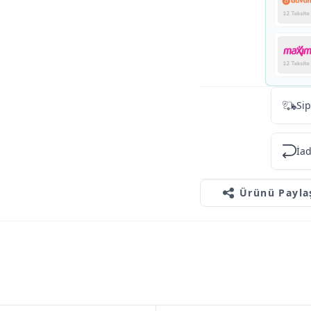
Sip
İad
Ürünü Payla