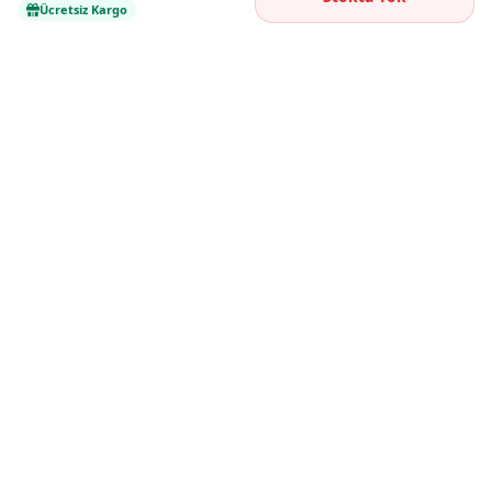
Ücretsiz Kargo
Kaliteli ürünleri uygun fiyatlarla buluşturan
güvenilir online alışveriş platformu.
WhatsApp ile Yazın