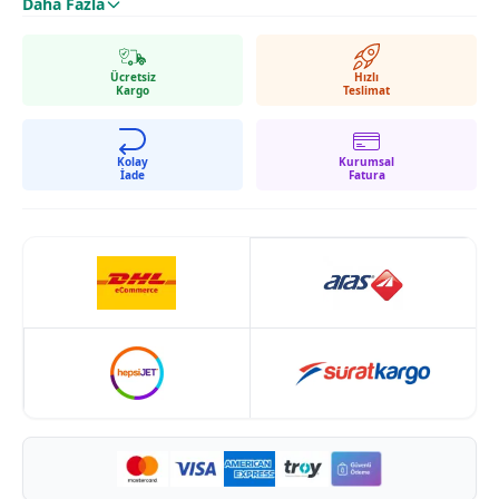
Daha Fazla
Genişlik: 65 cm
Derinlik: 65 cm
Yükseklik: 50 cm
Ücretsiz
Hızlı
Kargo
Teslimat
Sehpada bulunan aksesuarlar fiyata dahil değildir
Kolay
Kurumsal
İade
Fatura