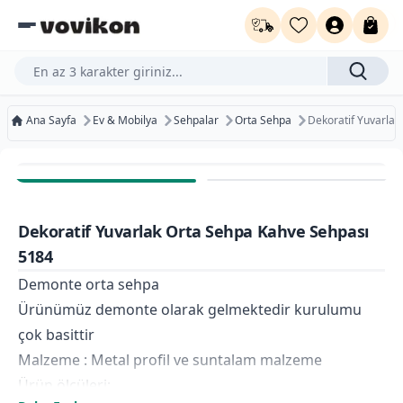
Ürün, kategori veya marka ara...
Ana Sayfa
Ev & Mobilya
Sehpalar
Orta Sehpa
Dekoratif Yuvarla
Ücretsiz Kargo
Bugün Kargoda
Dekoratif Yuvarlak Orta Sehpa Kahve Sehpası
Kurumsal Faturaya Uygun
5184
Demonte orta sehpa
Ürünümüz demonte olarak gelmektedir kurulumu
çok basittir
Malzeme : Metal profil ve suntalam malzeme
Ürün ölçüleri;