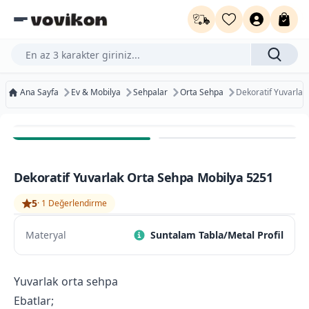
Ürün, kategori veya marka ara...
Ana Sayfa
Ev & Mobilya
Sehpalar
Orta Sehpa
Dekoratif Yuvarlak
Ücretsiz Kargo
Bugün Kargoda
Dekoratif Yuvarlak Orta Sehpa Mobilya 5251
Kurumsal Faturaya Uygun
5
·
1
Değerlendirme
Materyal
Suntalam Tabla/Metal Profil
Yuvarlak orta sehpa
Ebatlar;