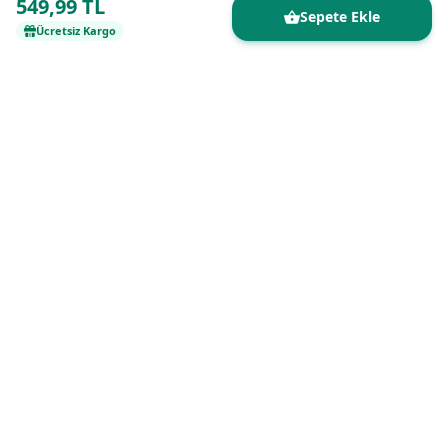
549,99 TL
Sepete Ekle
Ücretsiz Kargo
Kaliteli ürünleri uygun fiyatlarla buluşturan
güvenilir online alışveriş platformu.