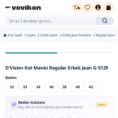
Ürün, kategori veya marka ara...
Ana Sayfa
Giyim
Erkek Giyim
Erkek Jean Pantolon
Regular Jean
Ücretsiz Kargo
Bugün Kargoda
D'Vision Kot Mavisi Regular Erkek Jean G-5129
Ücretsiz İade
Beden
32
33
34
36
38
40
42
Beden Asistanı
Demo
Boy, kilo ve vücut tipinize göre beden önerisi