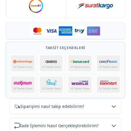
En az çift dikiş dikime ve de kaliteli fermuar ve düğme
yapısına sahiptir. 32,33,34,36,38,40,42 bedenlerinde
pantolonlar mevcuttur
TAKSIT SEÇENEKLERI
Siparişimi nasıl takip edebilirim?
İade İşlemini Nasıl Gerçekleştirebilirim?