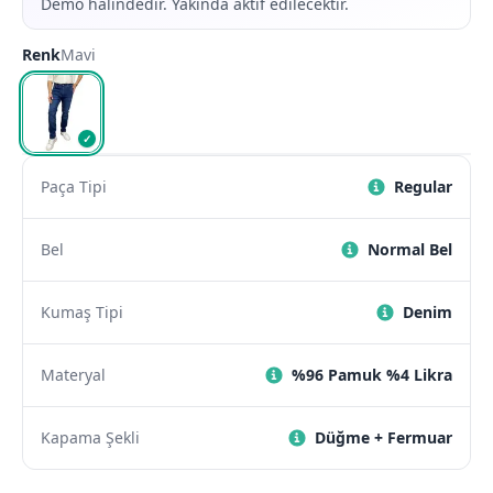
Demo halindedir. Yakında aktif edilecektir.
Renk
Mavi
✓
Paça Tipi
Regular
Bel
Normal Bel
Kumaş Tipi
Denim
Materyal
%96 Pamuk %4 Likra
Kapama Şekli
Düğme + Fermuar