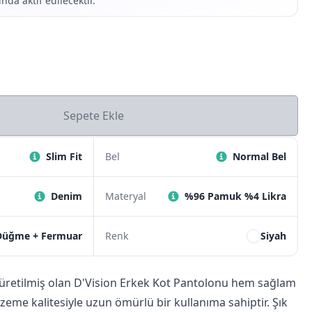
nda aktif edilecektir.
Sepete Ekle
Slim Fit
Bel
Normal Bel
Denim
Materyal
%96 Pamuk %4 Likra
Düğme + Fermuar
Renk
Siyah
 üretilmiş olan D'Vision Erkek Kot Pantolonu hem sağlam
eme kalitesiyle uzun ömürlü bir kullanıma sahiptir. Şık