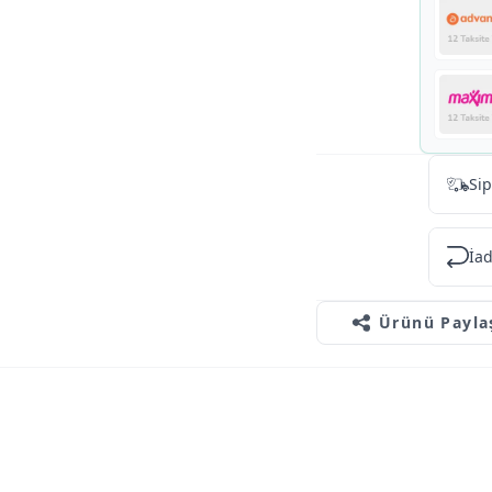
Sip
İad
Ürünü Payla