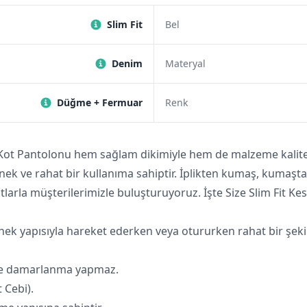
Slim Fit
Bel
Denim
Materyal
Düğme + Fermuar
Renk
 Kot Pantolonu hem sağlam dikimiyle hem de malzeme kalitesi
snek ve rahat bir kullanıma sahiptir. İplikten kumaş, kumaş
atlarla müşterilerimizle buluşturuyoruz. İşte Size Slim Fit K
nek yapısıyla hareket ederken veya otururken rahat bir şekild
inde damarlanma yapmaz.
 Cebi).