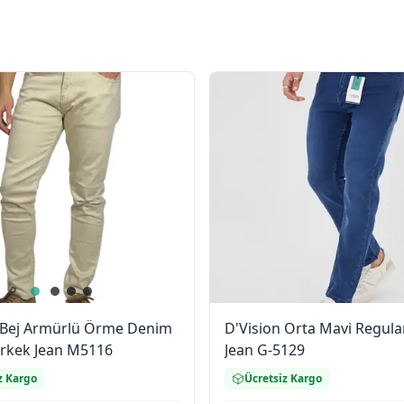
 Bej Armürlü Örme Denim
D'Vision Orta Mavi Regula
 Erkek Jean M5116
Jean G-5129
z Kargo
Ücretsiz Kargo