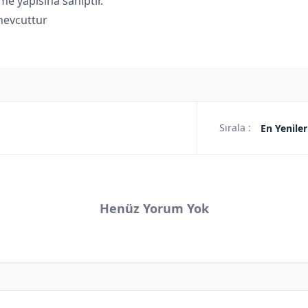
me yapısına sahiptir.
mevcuttur
Sırala :
En Yeniler
Henüz Yorum Yok