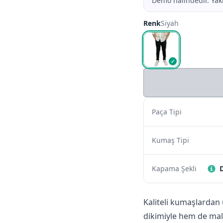
Demo halindedir. Yakı
Renk
Siyah
✓
Paça Tipi
Kumaş Tipi
Kapama Şekli
Kaliteli kumaşlardan
dikimiyle hem de malz