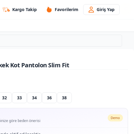
Kargo Takip
Favorilerim
Giriş Yap
kek Kot Pantolon Slim Fit
32
33
34
36
38
Demo
ipinize göre beden önerisi