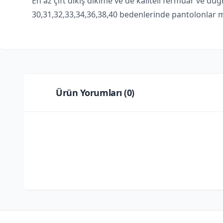
En az çift dikiş dikime ve de kaliteli fermuar ve düğ
30,31,32,33,34,36,38,40 bedenlerinde pantolonlar 
Ürün Yorumları (
0
)