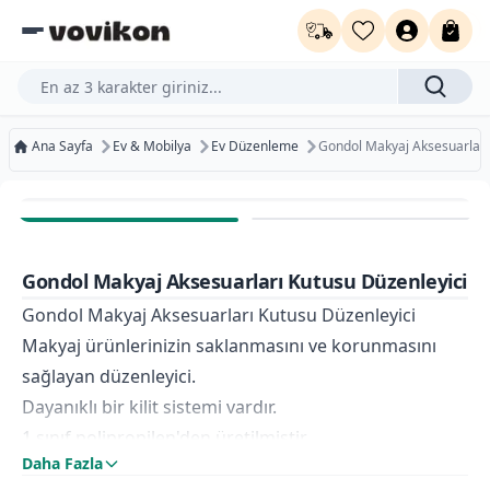
Ürün, kategori veya marka ara...
Ana Sayfa
Ev & Mobilya
Ev Düzenleme
Gondol Makyaj Aksesuarları
%100
Ücretsiz Kargo
Bugün Kargoda
Gondol Makyaj Aksesuarları Kutusu Düzenleyici
Kurumsal Faturaya Uygun
Gondol Makyaj Aksesuarları Kutusu Düzenleyici
Makyaj ürünlerinizin saklanmasını ve korunmasını
sağlayan düzenleyici.
Dayanıklı bir kilit sistemi vardır.
1.sınıf polipropilen'den üretilmiştir.
Daha Fazla