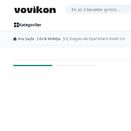
Arama Yap
Kategoriler
Ana Sayfa
Ev & Mobilya
İç Dolgulu 4lü Elyaf Kırlent 45x45 cm
Ücretsiz Kargo
Bugün Kargoda
Kurumsal Faturaya Uygun