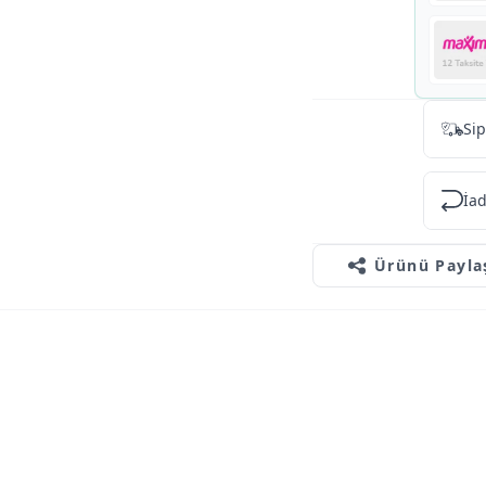
Sip
İad
Ürünü Payla