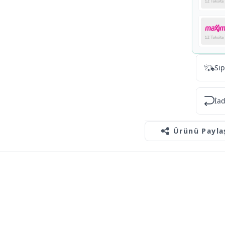
Sip
İad
Ürünü Payla