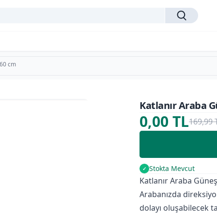
 60 cm
Katlanır Araba G
%100
0,00 TL
169,99 
Stokta Mevcut
✓
Katlanır Araba Güneş
Arabanızda direksi
dolayı oluşabilecek t