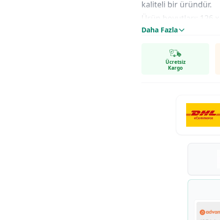
kaliteli bir üründür.
Ürün boyutları: 126 x 
Daha Fazla
Katlanır ürün boyutu 
Ücretsiz
Kargo