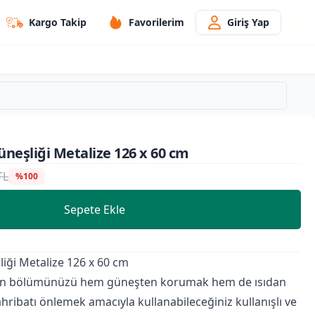
Kargo Takip
Favorilerim
Giriş Yap
üneşliği Metalize 126 x 60 cm
TL
%100
Sepete Ekle
liği Metalize 126 x 60 cm
yon bölümünüzü hem güneşten korumak hem de ısıdan
ahribatı önlemek amacıyla kullanabileceğiniz kullanışlı ve