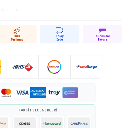
60 cm'dir.
13 x 60 cm'dir.
Hızlı
Kolay
Kurumsal
Teslimat
İade
Fatura
TAKSIT SEÇENEKLERI