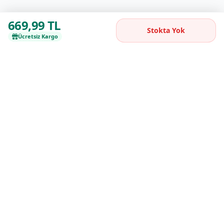
669,99 TL
Stokta Yok
Ücretsiz Kargo
Kaliteli ürünleri uygun fiyatlarla buluşturan
güvenilir online alışveriş platformu.