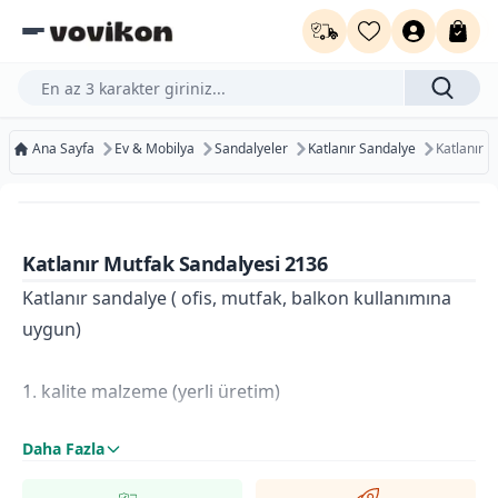
Ürün, kategori veya marka ara...
Ana Sayfa
Ev & Mobilya
Sandalyeler
Katlanır Sandalye
Katlanır 
Ücretsiz Kargo
Bugün Kargoda
Katlanır Mutfak Sandalyesi 2136
Kurumsal Faturaya Uygun
Katlanır sandalye ( ofis, mutfak, balkon kullanımına
uygun)
1. kalite malzeme (yerli üretim)
Daha Fazla
Suni deri kaplama yüzey ( sünger dolgulu)