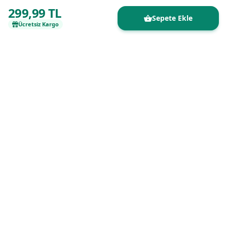
299,99 TL
Sepete Ekle
Ücretsiz Kargo
Kaliteli ürünleri uygun fiyatlarla buluşturan
güvenilir online alışveriş platformu.