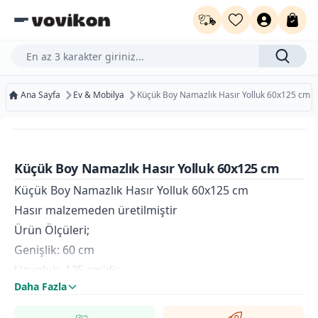
Ürün, kategori veya marka ara...
Ana Sayfa
Ev & Mobilya
Küçük Boy Namazlık Hasır Yolluk 60x125 cm
Ücretsiz Kargo
Bugün Kargoda
Küçük Boy Namazlık Hasır Yolluk 60x125 cm
Kurumsal Faturaya Uygun
Küçük Boy Namazlık Hasır Yolluk 60x125 cm
Hasır malzemeden üretilmiştir
Ürün Ölçüleri;
Genişlik: 60 cm
Uzunluk: 125 cm'dir
Daha Fazla
Sağlam yapıdadır, uzun ömürlü kullanım sunar