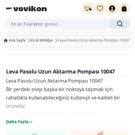
Ürün, kategori veya marka ara...
Ana Sayfa
Ev & Mobilya
Leva Pasolu Uzun Aktarma Pompası 10047
%100
Ücretsiz Kargo
Bugün Kargoda
Leva Pasolu Uzun Aktarma Pompası 10047
Kurumsal Faturaya Uygun
Leva Pasolu Uzun Aktarma Pompası 10047
Bir yerdeki sıvıyı başka bir noktaya taşımak için
rahatlıkla kullanabileceğiniz kullanışlı ve kaliteli bir
üründür.
A kalite plastik malzemeden üretilmiştir.
Daha Fazla