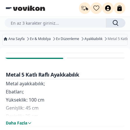
Ürün, kategori veya marka ara...
Ana Sayfa
Ev & Mobilya
Ev Düzenleme
Ayakkabılık
Metal 5 Katlı 
Ücretsiz Kargo
Bugün Kargoda
Metal 5 Katlı Raflı Ayakkabılık
Kurumsal Faturaya Uygun
Metal ayakkabılık;
Ebatları;
Yükseklik: 100 cm
Genişlik: 45 cm
Derinlik: 25 cm
Daha Fazla
Tabla : Suntalam malzeme 18 mm