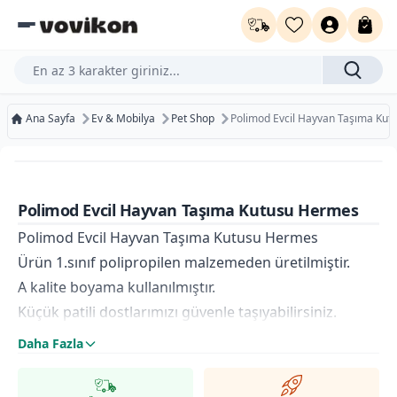
Ürün, kategori veya marka ara...
Ana Sayfa
Ev & Mobilya
Pet Shop
Polimod Evcil Hayvan Taşıma Ku
Ücretsiz Kargo
Bugün Kargoda
Polimod Evcil Hayvan Taşıma Kutusu Hermes
Kurumsal Faturaya Uygun
Polimod Evcil Hayvan Taşıma Kutusu Hermes
Ürün 1.sınıf polipropilen malzemeden üretilmiştir.
A kalite boyama kullanılmıştır.
Küçük patili dostlarımızı güvenle taşıyabilirsiniz.
Daha Fazla