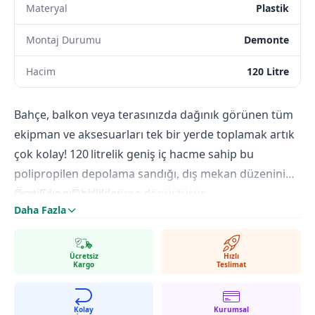
Materyal
Plastik
Montaj Durumu
Demonte
Hacim
120 Litre
Bahçe, balkon veya terasınızda dağınık görünen tüm
ekipman ve aksesuarları tek bir yerde toplamak artık
çok kolay! 120 litrelik geniş iç hacme sahip bu
polipropilen depolama sandığı, dış mekan düzenini
pratik ve şık bir çözüme dönüştürür.
Öne Çıkan Özellikler
Daha Fazla
Dayanıklı Polipropilen Malzeme
UV ışınlarına, neme ve sıcaklık değişimlerine karşı
yüksek direnç sağlar; paslanmaz, çürümez.
Ücretsiz
Hızlı
Kargo
Teslimat
Kompakt Küp Tasarım (51 × 51 × 51 cm)
Küçük alanlarda bile yer kaybı olmadan maksimum
Kullanım Alanları
depolama sunar; balkon köşelerine veya bahçe
Bahçe
: Saksı toprağı, eldiven ve budama makasları
Kolay
Kurumsal