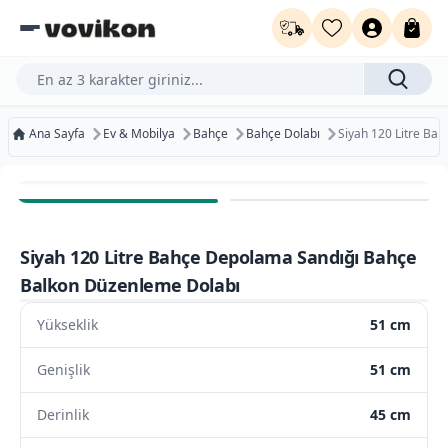
Ürün, kategori veya marka ara...
Ana Sayfa
Ev & Mobilya
Bahçe
Bahçe Dolabı
Siyah 120 Litre Ba
Ücretsiz Kargo
Bugün Kargoda
Siyah 120 Litre Bahçe Depolama Sandığı Bahçe
Kurumsal Faturaya Uygun
Balkon Düzenleme Dolabı
Yükseklik
51 cm
Genişlik
51 cm
Derinlik
45 cm