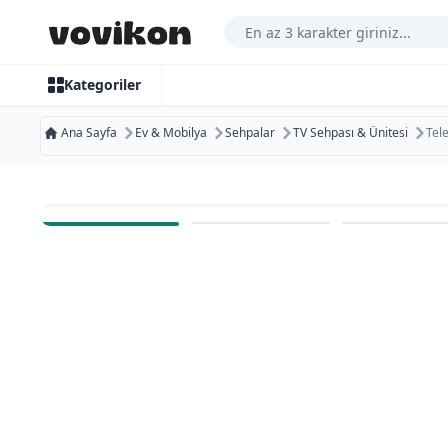
Arama Yap
Kategoriler
Ana Sayfa
Ev & Mobilya
Sehpalar
TV Sehpası & Ünitesi
Tel
Ücretsiz Kargo
Bugün Kargoda
Kurumsal Faturaya Uygun