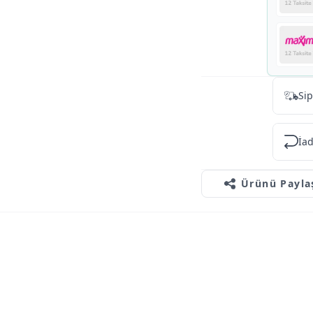
Sip
İad
Ürünü Payla