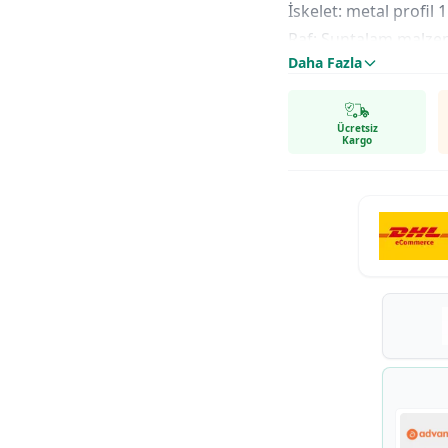
İskelet: metal profil
Raf: Suntalam malz
Daha Fazla
Ölçüler
Yükseklik: 45 cm
Genişlik: 120 cm
Ücretsiz
Kargo
Derinlik: 30 cm
Raf arası yükseklik: 