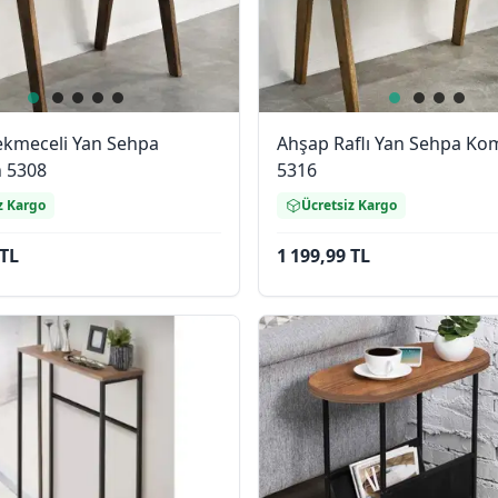
ekmeceli Yan Sehpa
Ahşap Raflı Yan Sehpa Ko
 5308
5316
z Kargo
Ücretsiz Kargo
 TL
1 199,99 TL