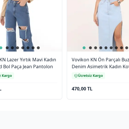
KN Lazer Yırtık Mavi Kadın
Vovikon KN Ön Parçalı Bu
d Bol Paça Jean Pantolon
Denim Asimetrik Kadın Ko
z Kargo
Ücretsiz Kargo
L
470,00 TL