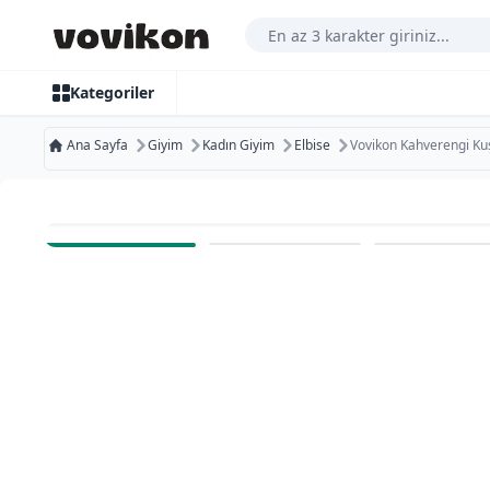
Arama Yap
Kategoriler
Ana Sayfa
Giyim
Kadın Giyim
Elbise
Vovikon Kahverengi Ku
Ücretsiz Kargo
Bugün Kargoda
Ücretsiz İade