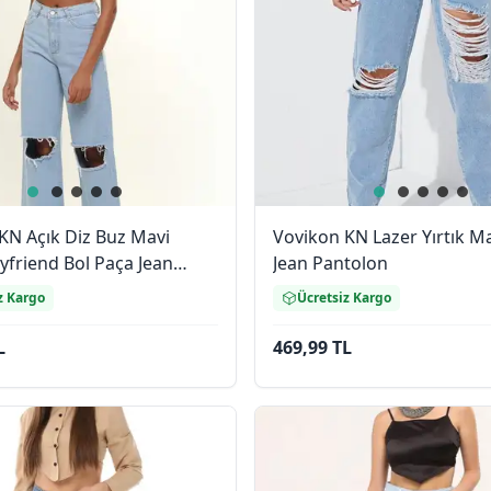
KN Açık Diz Buz Mavi
Vovikon KN Lazer Yırtık M
yfriend Bol Paça Jean
Jean Pantolon
n
z Kargo
Ücretsiz Kargo
L
469,99 TL