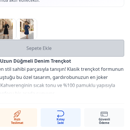
nda aktif edilecektir.
Sepete Ekle
 Uzun Düğmeli Denim Trençkot
n stil sahibi parçasıyla tanışın! Klasik trençkot formunun
uştuğu bu özel tasarım, gardırobunuzun en joker
 Kahverenginin sıcak tonu ve %100 pamuklu yapısıyla
onforu bir arada sunuyor.
Detayları
Pamuk içerikli yüksek kaliteli denim kumaştan
in nefes almasını sağlar ve gün boyu konfor sunar.
Hızlı
Kolay
Güvenli
Teslimat
İade
Ödeme
ve düğme detaylarıyla klasik bir silüet çizerken, denim