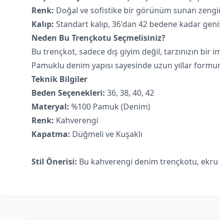
Renk:
Doğal ve sofistike bir görünüm sunan zengi
Kalıp:
Standart kalıp, 36'dan 42 bedene kadar geni
Neden Bu Trençkotu Seçmelisiniz?
Bu trençkot, sadece dış giyim değil, tarzınızın bir i
Pamuklu denim yapısı sayesinde uzun yıllar formun
Teknik Bilgiler
Beden Seçenekleri:
36, 38, 40, 42
Materyal:
%100 Pamuk (Denim)
Renk:
Kahverengi
Kapatma:
Düğmeli ve Kuşaklı
Stil Önerisi:
Bu kahverengi denim trençkotu, ekru to