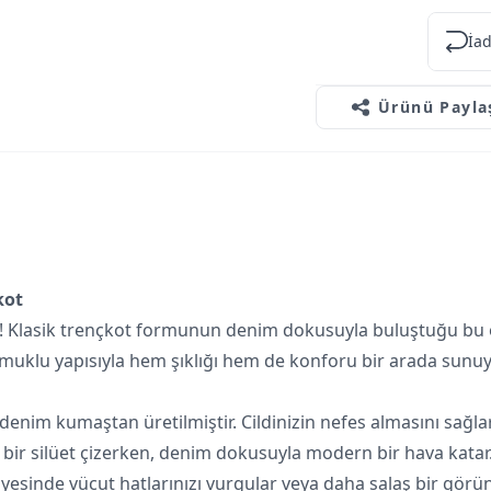
İad
Ürünü Payla
kot
şın! Klasik trençkot formunun denim dokusuyla buluştuğu bu
uklu yapısıyla hem şıklığı hem de konforu bir arada sunuy
 denim kumaştan üretilmiştir. Cildinizin nefes almasını sağl
bir silüet çizerken, denim dokusuyla modern bir hava katar
ayesinde vücut hatlarınızı vurgular veya daha salaş bir görü