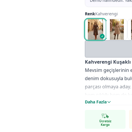
Demo halindedir. Yakı
Renk
Kahverengi
✓
Kahverengi Kuşaklı
Mevsim geçişlerinin e
denim dokusuyla bul
parçası olmaya aday.
hem şıklığı hem de k
Daha Fazla
Ürün Özellikleri ve 
Kumaş İçeriği:
%100 
üretilmiştir. Cildiniz
Ücretsiz
Kargo
Tasarım:
Uzun kesimi 