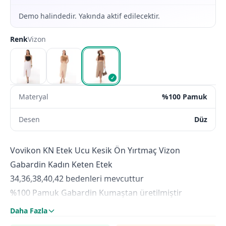
Demo halindedir. Yakında aktif edilecektir.
Renk
Vizon
✓
Materyal
%100 Pamuk
Desen
Düz
Vovikon KN Etek Ucu Kesik Ön Yırtmaç Vizon
Gabardin Kadın Keten Etek
34,36,38,40,42 bedenleri mevcuttur
%100 Pamuk Gabardin Kumaştan üretilmiştir
Vizon Renktedir
Daha Fazla
Beyaz,Bej ve Vizon renk seçenekleri mevcuttur