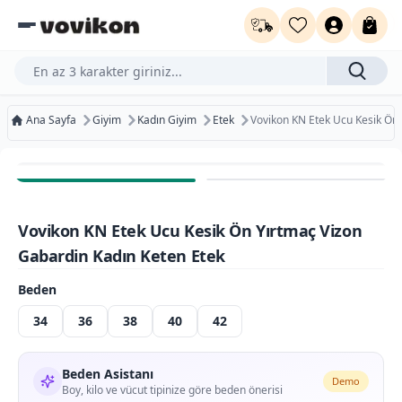
Ürün, kategori veya marka ara...
Ana Sayfa
Giyim
Kadın Giyim
Etek
Vovikon KN Etek Ucu Kesik Ön 
Ücretsiz Kargo
Bugün Kargoda
Vovikon KN Etek Ucu Kesik Ön Yırtmaç Vizon
Ücretsiz İade
Gabardin Kadın Keten Etek
Beden
34
36
38
40
42
Beden Asistanı
Demo
Boy, kilo ve vücut tipinize göre beden önerisi