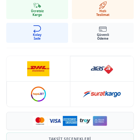
Etek ucu kesik ön yırtmaç modeldedir
Ücretsiz
Hızlı
Kargo
Teslimat
Kolay
Güvenli
İade
Ödeme
TAKSIT SEÇENEKLERI