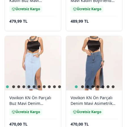
Kadın Buz Mavi
Mavi Kadın Boyfriend
Boyfriend Bol Paça Jean
Bol Paça Jean Pantolon
Ücretsiz Kargo
Ücretsiz Kargo
Pantolon
479,99 TL
489,99 TL
Vovikon KN Ön Parçalı
Vovikon KN Ön Parçalı
Buz Mavi Denim
Denim Mavi Asimetrik
Asimetrik Kadın Kot Etek
Kadın Kot Etek
Ücretsiz Kargo
Ücretsiz Kargo
470,00 TL
470,00 TL