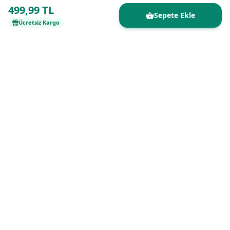
499,99 TL
Sepete Ekle
Ücretsiz Kargo
Kaliteli ürünleri uygun fiyatlarla buluşturan
güvenilir online alışveriş platformu.