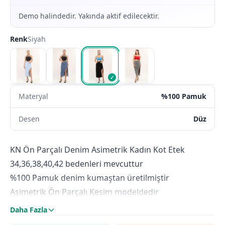
Demo halindedir. Yakında aktif edilecektir.
Renk
Siyah
✓
Materyal
%100 Pamuk
Desen
Düz
KN Ön Parçalı Denim Asimetrik Kadın Kot Etek
34,36,38,40,42 bedenleri mevcuttur
%100 Pamuk denim kumaştan üretilmiştir
Asimetrik Ön Parçalı Kesim modeldedir
Siyah renktedir
Daha Fazla