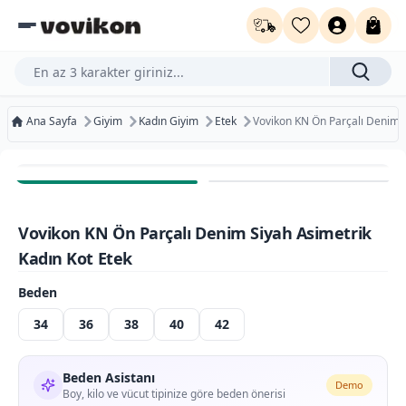
Ürün, kategori veya marka ara...
Ana Sayfa
Giyim
Kadın Giyim
Etek
Vovikon KN Ön Parçalı Denim S
Ücretsiz Kargo
Bugün Kargoda
Vovikon KN Ön Parçalı Denim Siyah Asimetrik
Ücretsiz İade
Kadın Kot Etek
Beden
34
36
38
40
42
Beden Asistanı
Demo
Boy, kilo ve vücut tipinize göre beden önerisi