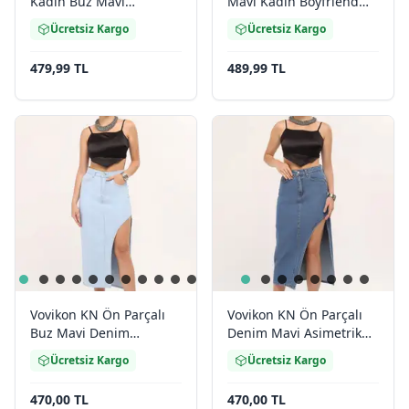
Kadın Buz Mavi
Mavi Kadın Boyfriend
Boyfriend Bol Paça Jean
Bol Paça Jean Pantolon
Ücretsiz Kargo
Ücretsiz Kargo
Pantolon
479,99 TL
489,99 TL
Vovikon KN Ön Parçalı
Vovikon KN Ön Parçalı
Buz Mavi Denim
Denim Mavi Asimetrik
Asimetrik Kadın Kot Etek
Kadın Kot Etek
Ücretsiz Kargo
Ücretsiz Kargo
470,00 TL
470,00 TL