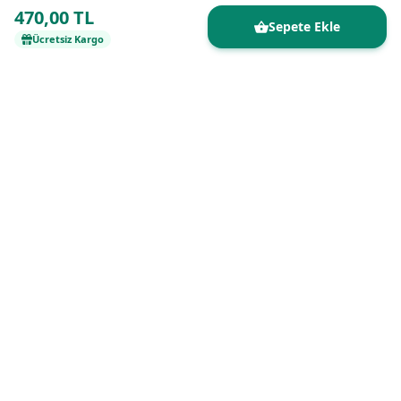
470,00 TL
Sepete Ekle
Ücretsiz Kargo
Kaliteli ürünleri uygun fiyatlarla buluşturan
güvenilir online alışveriş platformu.