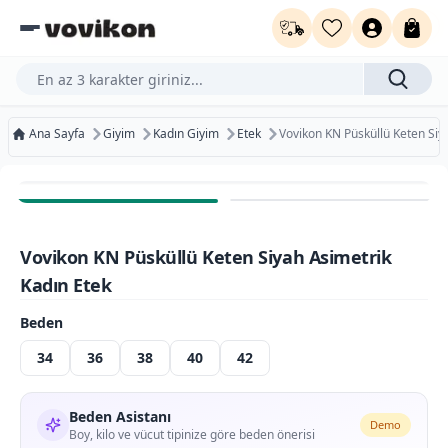
Ürün, kategori veya marka ara...
Ana Sayfa
Giyim
Kadın Giyim
Etek
Vovikon KN Püsküllü Keten Siy
Ücretsiz Kargo
Bugün Kargoda
Vovikon KN Püsküllü Keten Siyah Asimetrik
Ücretsiz İade
Kadın Etek
Beden
34
36
38
40
42
Beden Asistanı
Demo
Boy, kilo ve vücut tipinize göre beden önerisi