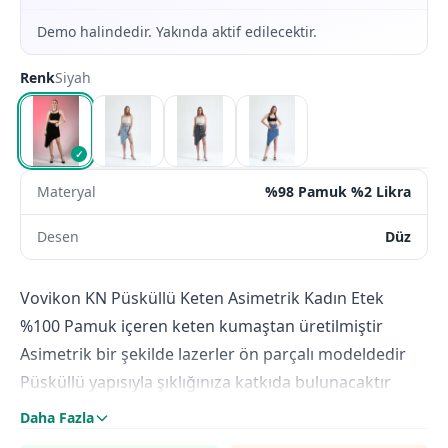
Demo halindedir. Yakında aktif edilecektir.
Renk
Siyah
✓
Materyal
%98 Pamuk %2 Likra
Desen
Düz
Vovikon KN Püsküllü Keten Asimetrik Kadın Etek
%100 Pamuk içeren keten kumaştan üretilmiştir
Asimetrik bir şekilde lazerler ön parçalı modeldedir
Püsküllü yapısıyla şıklığınıza katkıda bulunacaktır
34,36,38,40,42 bedenleri mevcuttur
Daha Fazla
Yüksek bel kesimdedir