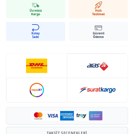
Buz Mavi, Mavi ve Siyah renkleri mevcuttur
Ücretsiz
Hızlı
Kargo
Teslimat
Kolay
Güvenli
İade
Ödeme
TAKSIT SEÇENEKLERI