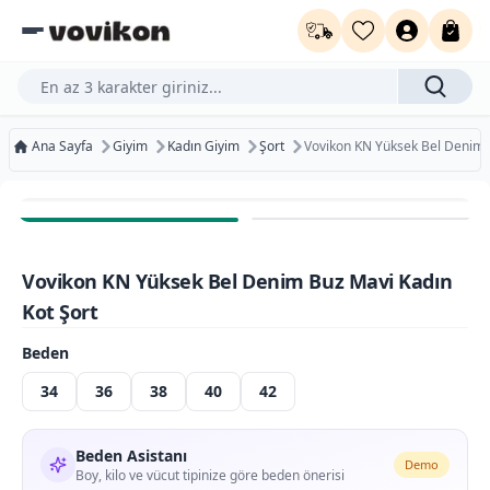
Ürün, kategori veya marka ara...
Ana Sayfa
Giyim
Kadın Giyim
Şort
Vovikon KN Yüksek Bel Denim 
Ücretsiz Kargo
Bugün Kargoda
Vovikon KN Yüksek Bel Denim Buz Mavi Kadın
Ücretsiz İade
Kot Şort
Beden
34
36
38
40
42
Beden Asistanı
Demo
Boy, kilo ve vücut tipinize göre beden önerisi