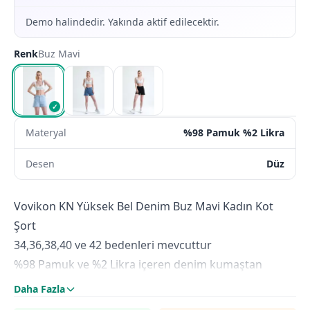
Demo halindedir. Yakında aktif edilecektir.
Renk
Buz Mavi
✓
Materyal
%98 Pamuk %2 Likra
Desen
Düz
Vovikon KN Yüksek Bel Denim Buz Mavi Kadın Kot
Şort
34,36,38,40 ve 42 bedenleri mevcuttur
%98 Pamuk ve %2 Likra içeren denim kumaştan
üretilmiştir
Daha Fazla
Yüksek Bel modeldedir