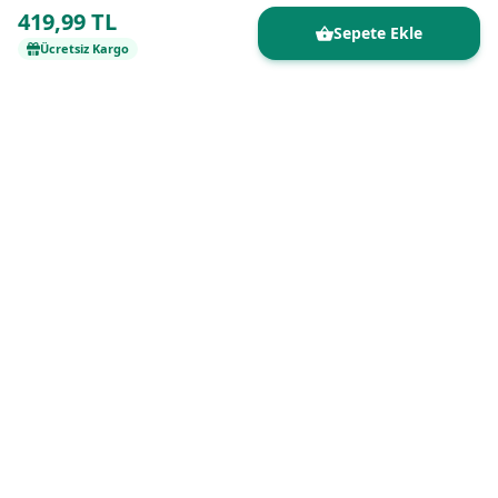
419,99 TL
Sepete Ekle
Ücretsiz Kargo
Kaliteli ürünleri uygun fiyatlarla buluşturan
güvenilir online alışveriş platformu.