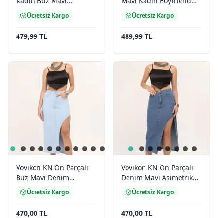
Kadın Buz Mavi
Mavi Kadın Boyfriend
Boyfriend Bol Paça Jean
Bol Paça Jean Pantolon
Ücretsiz Kargo
Ücretsiz Kargo
Pantolon
479,99 TL
489,99 TL
Vovikon KN Ön Parçalı
Vovikon KN Ön Parçalı
Buz Mavi Denim
Denim Mavi Asimetrik
Asimetrik Kadın Kot Etek
Kadın Kot Etek
Ücretsiz Kargo
Ücretsiz Kargo
470,00 TL
470,00 TL