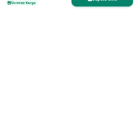
Ücretsiz Kargo
Kaliteli ürünleri uygun fiyatlarla buluşturan
güvenilir online alışveriş platformu.
WhatsApp ile Yazın