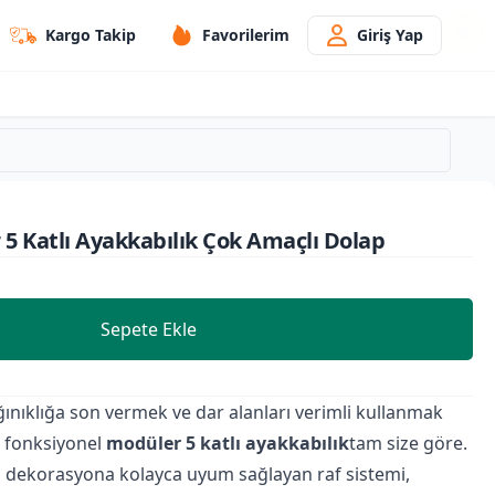
Kargo Takip
Favorilerim
Giriş Yap
5 Katlı Ayakkabılık Çok Amaçlı Dolap
Sepete Ekle
ğınıklığa son vermek ve dar alanları verimli kullanmak
ve fonksiyonel
modüler 5 katlı ayakkabılık
tam size göre.
a dekorasyona kolayca uyum sağlayan raf sistemi,