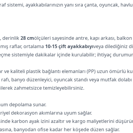
 sistemi, ayakkabılarınızın yanı sıra çanta, oyuncak, havlu,
, derinlik
28 cm
ölçüleri sayesinde antre, kapı arkası, balkon 
nmış raflar, ortalama
10‑15 çift ayakkabıyı
veya dilediğiniz d
çme sistemiyle dakikalar içinde kurulabilir; ihtiyaç durumun
 ve kaliteli plastik bağlantı elemanları (PP) uzun ömürlü ku
rafı, banyo düzenleyici, oyuncak standı veya mutfak dolabı içi
ilerek zahmetsizce temizleyebilirsiniz.
mum depolama sunar.
triyel dekorasyon akımlarına uyum sağlar.
e karbon ayak izini azaltır ve kargo maliyetlerini düşürür
asına, banyodan ofise kadar her köşede düzen sağlar.