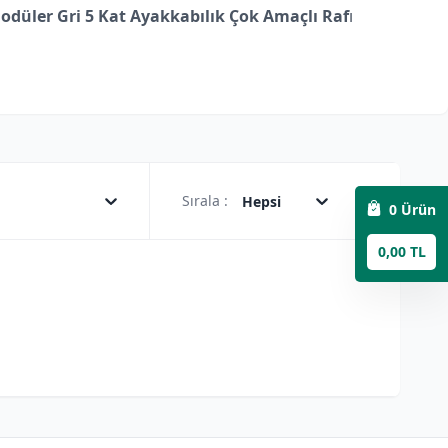
odüler Gri 5 Kat Ayakkabılık Çok Amaçlı Raf
ı
Sırala :
Hepsi
0
Ürün
0,00 TL