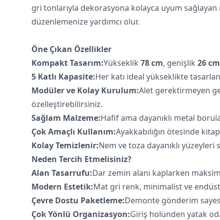
gri tonlarıyla dekorasyona kolayca uyum sağlayan raf
düzenlemenize yardımcı olur.
Öne Çıkan Özellikler
Kompakt Tasarım:
Yükseklik
78 cm
, genişlik
26 cm
5 Katlı Kapasite:
Her katı ideal yükseklikte tasarla
Modüler ve Kolay Kurulum:
Alet gerektirmeyen ge
özelleştirebilirsiniz.
Sağlam Malzeme:
Hafif ama dayanıklı metal borular
Çok Amaçlı Kullanım:
Ayakkabılığın ötesinde kitap 
Kolay Temizlenir:
Nem ve toza dayanıklı yüzeyleri s
Neden Tercih Etmelisiniz?
Alan Tasarrufu:
Dar zemin alanı kaplarken maksi
Modern Estetik:
Mat gri renk, minimalist ve endüs
Çevre Dostu Paketleme:
Demonte gönderim sayesind
Çok Yönlü Organizasyon:
Giriş holünden yatak od