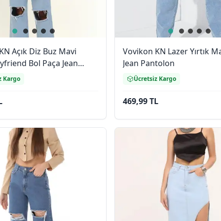
KN Açık Diz Buz Mavi
Vovikon KN Lazer Yırtık M
yfriend Bol Paça Jean
Jean Pantolon
n
z Kargo
Ücretsiz Kargo
L
469,99 TL