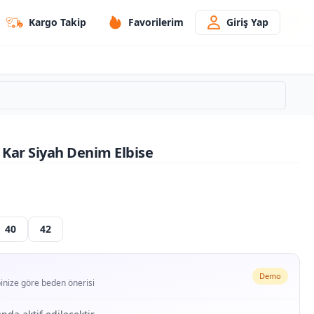
Kargo Takip
Favorilerim
Giriş Yap
i Kar Siyah Denim Elbise
40
42
Demo
ipinize göre beden önerisi