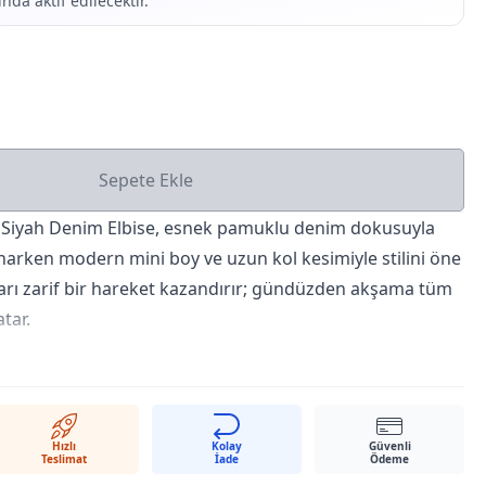
nda aktif edilecektir.
Sepete Ekle
r Siyah Denim Elbise, esnek pamuklu denim dokusuyla
narken modern mini boy ve uzun kol kesimiyle stilini öne
yları zarif bir hareket kazandırır; gündüzden akşama tüm
tar.
r
alıp; 34–36–38–40–42 bedenlerde üretilmiştir.
z Kar, Kar Siyah.
Hızlı
Kolay
Güvenli
Teslimat
İade
Ödeme
2 likra – hafif esneme payına sahip dayanıklı denim.