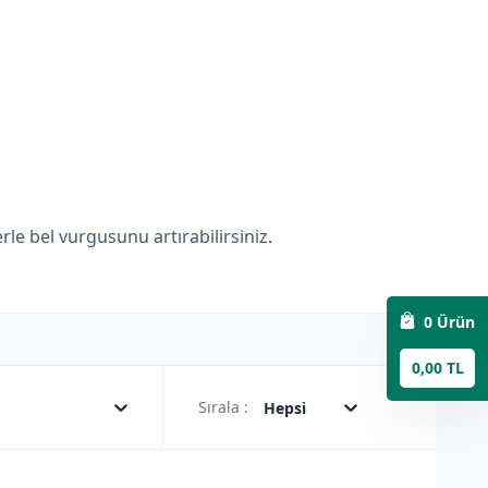
rle bel vurgusunu artırabilirsiniz.
0
Ürün
0,00 TL
Sırala :
Hepsi