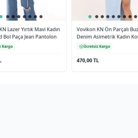
KN Lazer Yırtık Mavi Kadın
Vovikon KN Ön Parçalı Bu
d Bol Paça Jean Pantolon
Denim Asimetrik Kadın Ko
z Kargo
Ücretsiz Kargo
L
470,00 TL