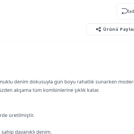
İad
Ürünü Payla
muklu denim dokusuyla gün boyu rahatlık sunarken modern mi
ndüzden akşama tüm kombinlerine şıklık katar.
e üretilmiştir.
 sahip dayanıklı denim.