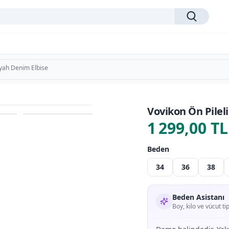
iyah Denim Elbise
Vovikon Ön Pilel
1 299,00 TL
Beden
34
36
38
Beden Asistanı
Boy, kilo ve vücut t