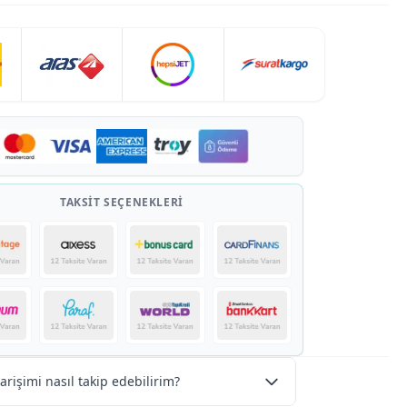
 kollu; ön pile detaylı modern siluet.
maş yapısı ile gün boyu rahat kullanım.
nzer renklerle yıkayınız.
; düşük ısıda ütüleyiniz.
ma makinesi yerine asarak kurutmanız önerilir.
hir stilinde, bot veya topuklu ile akşam şıklığında
rsiniz. İnce bir kemerle bel vurgusunu artırabilirsiniz.
TAKSIT SEÇENEKLERI
arişimi nasıl takip edebilirim?