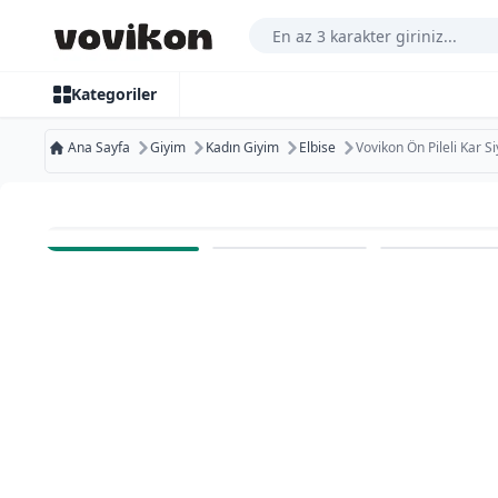
Arama Yap
Kategoriler
Ana Sayfa
Giyim
Kadın Giyim
Elbise
Vovikon Ön Pileli Kar S
Ücretsiz Kargo
Bugün Kargoda
Ücretsiz İade