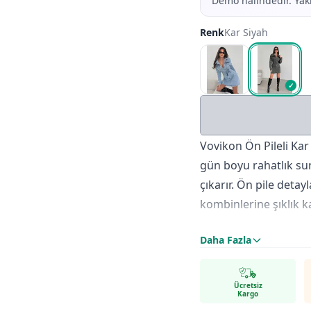
Demo halindedir. Yakı
Renk
Kar Siyah
✓
Vovikon Ön Pileli Ka
gün boyu rahatlık su
çıkarır. Ön pile deta
kombinlerine şıklık ka
Daha Fazla
Öne Çıkan Özellikle
Kalıp & Beden:
Tam k
Renk Seçenekleri:
Bu
Ücretsiz
Kargo
Kumaş:
%98 pamuk, %