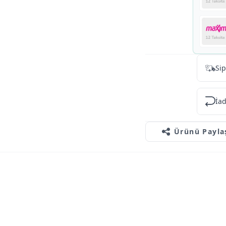
Sip
İad
Ürünü Payla