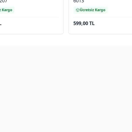
207
6013
z Kargo
Ücretsiz Kargo
L
599,00 TL