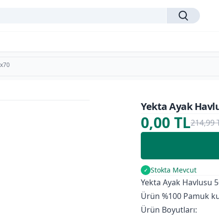
0x70
Yekta Ayak Havl
%100
0,00 TL
214,99 
Stokta Mevcut
✓
Yekta Ayak Havlusu 
Ürün %100 Pamuk kum
Ürün Boyutları: