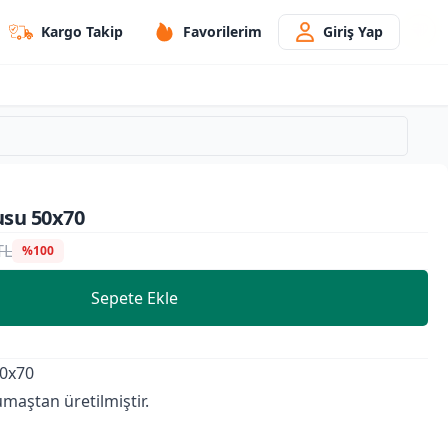
Kargo Takip
Favorilerim
Giriş Yap
usu 50x70
TL
%100
Sepete Ekle
50x70
aştan üretilmiştir.