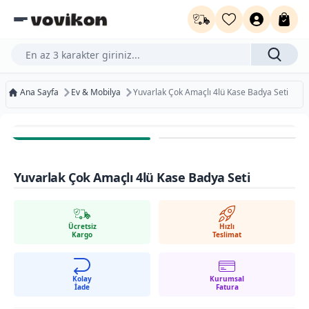
Ürün, kategori veya marka ara...
Ana Sayfa
Ev & Mobilya
Yuvarlak Çok Amaçlı 4lü Kase Badya Seti
Ücretsiz Kargo
Bugün Kargoda
Yuvarlak Çok Amaçlı 4lü Kase Badya Seti
Kurumsal Faturaya Uygun
Ücretsiz
Hızlı
Kargo
Teslimat
Kolay
Kurumsal
İade
Fatura