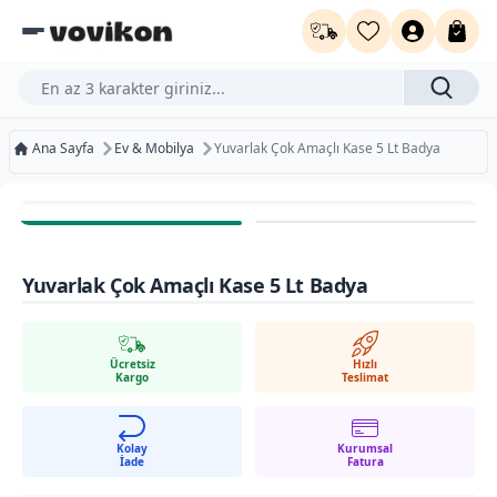
Ürün, kategori veya marka ara...
Ana Sayfa
Ev & Mobilya
Yuvarlak Çok Amaçlı Kase 5 Lt Badya
Ücretsiz Kargo
Bugün Kargoda
Yuvarlak Çok Amaçlı Kase 5 Lt Badya
Kurumsal Faturaya Uygun
Ücretsiz
Hızlı
Kargo
Teslimat
Kolay
Kurumsal
İade
Fatura